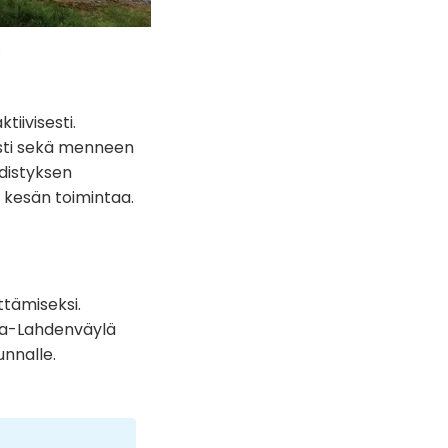
u
iivisesti.
aasti sekä menneen
hdistyksen
 kesän toimintaa.
ttämiseksi.
nta-Lahdenväylä
nnalle.