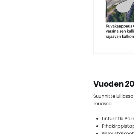
Vuoden 20
Suunnitteluillass
muassa:
Linturetki Po
Pihakirppist
Siivoustalkoo