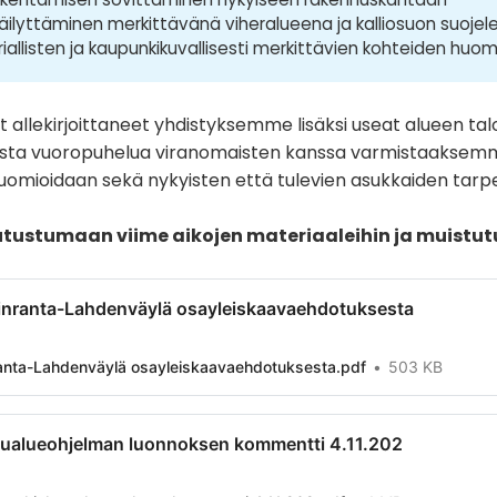
n säilyttäminen merkittävänä viheralueena ja kalliosuon suoje
riallisten ja kaupunkikuvallisesti merkittävien kohteiden huo
 allekirjoittaneet yhdistyksemme lisäksi useat alueen talo
ista vuoropuhelua viranomaisten kanssa varmistaaksemm
omioidaan sekä nykyisten että tulevien asukkaiden tarpee
utustumaan viime aikojen materiaaleihin ja muistut
inranta-Lahdenväylä osayleiskaavaehdotuksesta
ranta-Lahdenväylä osayleiskaavaehdotuksesta.pdf
503 KB
ualueohjelman luonnoksen kommentti 4.11.202