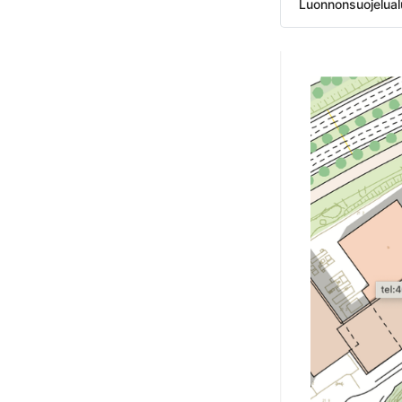
Luonnonsuojelual