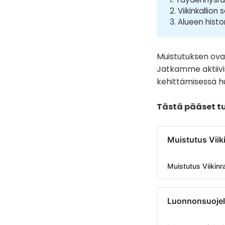
2. Viikinkallio
3. Alueen histo
Muistutuksen ovat
Jatkamme aktiiv
kehittämisessä hu
Tästä pääset t
Muistutus Viik
Muistutus Viikin
Luonnonsuojel