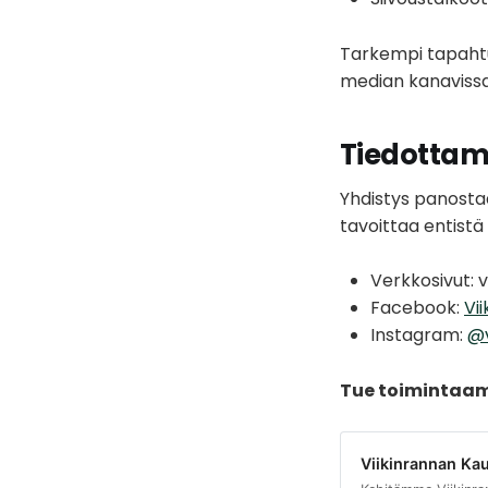
Tarkempi tapahtu
median kanavissa
Tiedottam
Yhdistys panosta
tavoittaa entistä
Verkkosivut: v
Facebook:
Vi
Instagram:
@v
Tue toimintaamm
Viikinrannan Ka