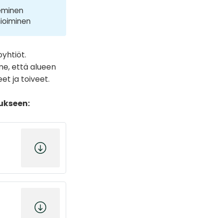
leminen
mioiminen
yhtiöt.
e, että alueen
t ja toiveet.
ukseen: