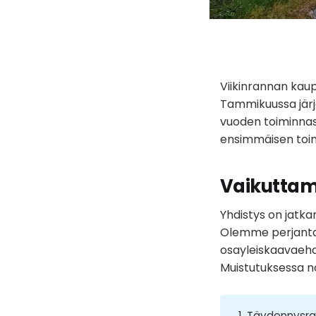
Viikinrannan kaup
Tammikuussa järje
vuoden toiminnast
ensimmäisen toimi
Vaikuttam
Yhdistys on jatka
Olemme perjantain
osayleiskaavaehd
Muistutuksessa n
1. Täydennysr