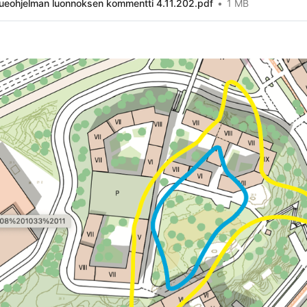
ueohjelman luonnoksen kommentti 4.11.202.pdf
1 MB