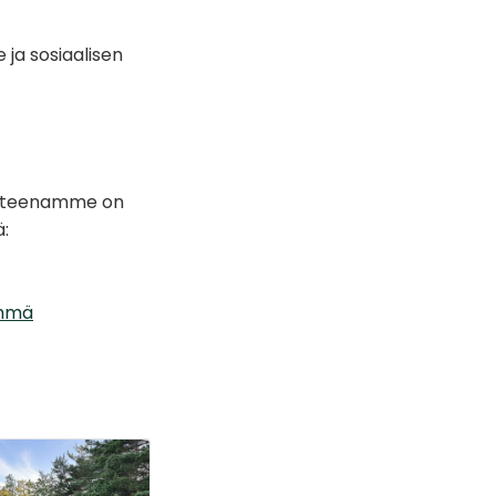
ja sosiaalisen
oitteenamme on
:
yhmä