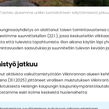
Taistelu alueemme uniikin luontokohteen säilyttämisestä jatku
unginosayhdistys on aloittanut toisen toimintavuotensa akt
stimme suunnitteluillan (22.1.), jossa keskusteltiin vilkk
a että tulevista tapahtumista. Illan aikana käytiin läpi y
ntavuoden saavutuksia ja suunniteltiin tulevan kevään ja
istyö jatkuu
nut aktiivista vaikuttamistyötään Viikinrannan alueen kehi
a (31.1.2025) jättäneet virallisen muistutuksen Viikinra
otuksesta Helsingin kaupungin kaupunkiympäristölautaku
ostamme esiin kolme keskeistä huolenaihetta:
akentamisen sovittaminen nykyiseen rakennuskantaan