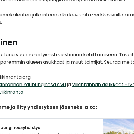
makalenteri julkaistaan alku keväästä verkkosivuillamme 
.
inen
a tänä vuonna erityisesti viestinnän kehittämiseen. Tav
 paremmin alueen asukkaat ja muut toimijat. Seuraa meitä
iikinranta.org
ikinrannan kaupunginosa sivu
ja
Viikinrannan asukkaat -r
iikinranta
e ja liity yhdistyksen jäseneksi alta:
upunginosayhdistys