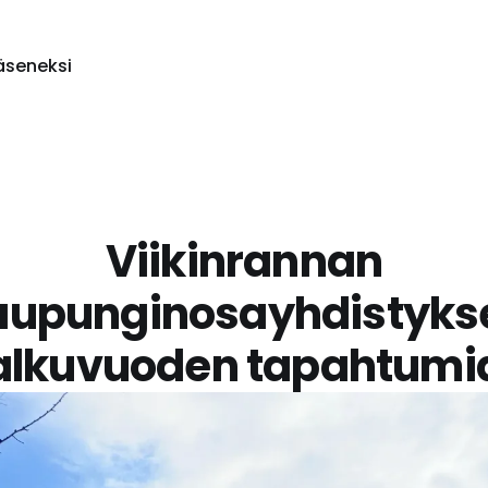
jäseneksi
Viikinrannan
aupunginosayhdistyks
alkuvuoden tapahtumi