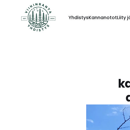
Yhdistys
Kannanotot
Liity 
k