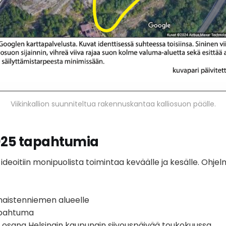
Viikinkallion suunniteltua rakennuskantaa kalliosuon päälle.
25 tapahtumia
a ideoitiin monipuolista toimintaa keväälle ja kesälle. Ohj
rnaistenniemen alueelle
apahtuma
t osana Helsingin kaupungin siivouspäivää toukokuussa